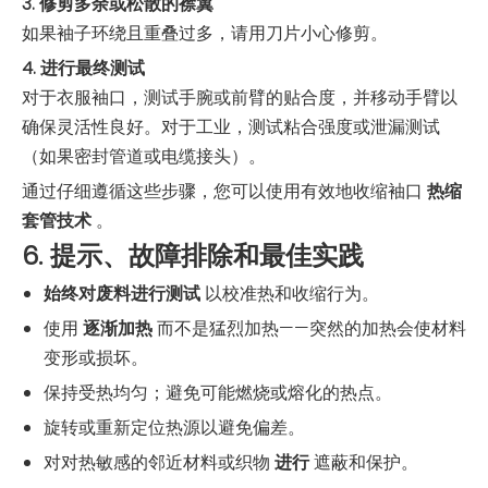
3. 修剪多余或松散的襟翼
如果袖子环绕且重叠过多，请用刀片小心修剪。
4. 进行最终测试
对于衣服袖口，测试手腕或前臂的贴合度，并移动手臂以
确保灵活性良好。对于工业，测试粘合强度或泄漏测试
（如果密封管道或电缆接头）。
通过仔细遵循这些步骤，您可以使用有效地收缩袖口
热缩
套管技术
。
6. 提示、故障排除和最佳实践
始终对废料进行测试
以校准热和收缩行为。
使用
逐渐加热
而不是猛烈加热——突然的加热会使材料
变形或损坏。
保持受热均匀；避免可能燃烧或熔化的热点。
旋转或重新定位热源以避免偏差。
对对热敏感的邻近材料或织物
进行
遮蔽和保护。