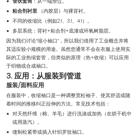
管状套筒
：从一端滑过。
粘合剂衬里
（内胶层）与裸背衬。
不同的收缩比（例如2:1、3:1、4:1）。
多层系统：背衬+粘合剂+底漆或环氧树脂层。
因为我们讨论“缩小袖口”，所以我们借用了工业概念并将
其适应较小规模的用途。虽然您通常不会在衣服上使用实
际的工业热缩套管，但类似的原理（热+收缩）可以应用
于织物或合成袖口。
3. 应用：从服装到管道
服装/面料应用
在服装中，收缩袖口是一种调整宽松袖子、使其舒适或随
着时间的推移纠正拉伸的方法。常见技术包括：
对天然纤维（棉、羊毛）进行洗涤或加热（在烘干机中
或用蒸汽）。
缝制松紧带或插入针织罗纹袖口。