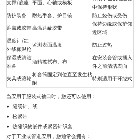
支撑/底座
平面、心轴或模板
中保持形状
防护装备
耐热手套、护目镜
防止烧伤或受伤
保持边缘或保护邻
遮盖或胶带
高温遮蔽胶带
近区域
温度计/红
监测表面温度
防止过热
外线额温枪
保湿或清洁
在安装套管或插入
酒精擦拭布、布
准备
件之前清洁表面
将套筒固定到位直至发生粘
夹具或滚轮
特别适用于环绕式
附
当应用于服装式袖口时，您还可以使用：
缝纫针、线
松紧带
热缩织物嵌件或紧密针织套
对于工业或管道应用，您通常会拥有：