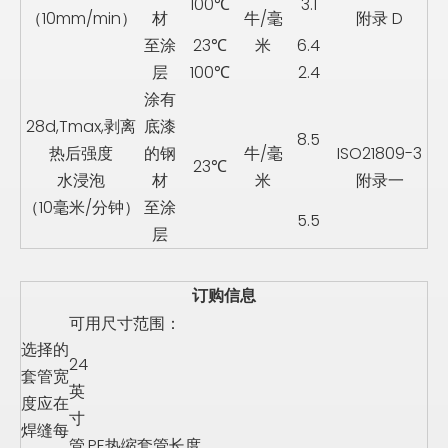
100℃
3.1
（10mm/min）
材
牛/毫
附录 D
至涂
23℃
米
6.4
层
100℃
2.4
涂有
28d,Tmax,剥离
底漆
8.5
热后强度
的钢
牛/毫
ISO21809-3
23℃
水浸泡
材
米
附录一
（10毫米/分钟）
至涂
5.5
层
订购信息
可用尺寸范围：
选择的
24
套管宽
英
度应在
寸
焊缝每
管
PE热缩套管长度