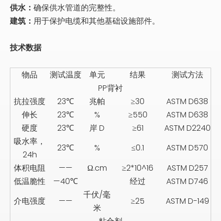
供水：
确保供水管道的完整性。
建筑：
用于保护电缆和其他基础设施部件。
技术数据
物品
测试温度
单元
结果
测试方法
PP背衬
抗拉强度
23℃
兆帕
≥30
ASTM D638
伸长
23℃
%
≥550
ASTM D638
硬度
23℃
岸 D
≥61
ASTM D2240
吸水率，
23℃
%
≤0.1
ASTM D570
24h
体积电阻
——
Ω.cm
≥2*10^16
ASTM D257
低温脆性
—40℃
经过
ASTM D746
千伏/毫
介电强度
——
≥25
ASTM D-149
米