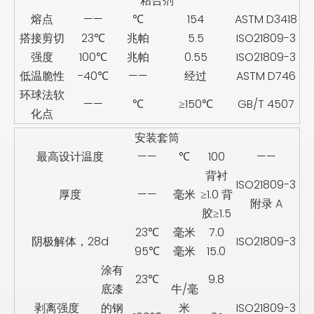
粘合剂
熔点
——
℃
154
ASTM D3418
搭接剪切
23℃
兆帕
5.5
ISO21809-3
强度
100℃
兆帕
0.55
ISO21809-3
低温脆性
-40℃
——
经过
ASTM D746
环球法软
——
℃
≥150℃
GB/T 4507
化点
安装套筒
最高设计温度
——
℃
100
——
背衬
ISO21809-3
厚度
——
毫米
≥1.0 背
附录 A
胶≥1.5
23℃
毫米
7.0
阴极解体，28d
ISO21809-3
95℃
毫米
15.0
涂有
23℃
9.8
底漆
牛/毫
剥离强度
的钢
米
ISO21809-3