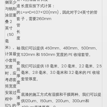
侧至少
道
长度应按下式计算：
与铣削
的
L=π×D×1.07+120(mm)，因此对于24英寸的管
涂层重
套
子，需要2160mm
叠 2
管
英寸
长
（50
度
毫
米）。
袖
我们可以提供 450mm、480mm、500mm、
计算最
宽
520mm 和 550mm 宽度的 PE 收缩套管。
小套筒
套
我们可以提供 1.8 毫米、2.0 毫米、2.2 毫米、2.5
宽度
筒
毫米、2.8 毫米、3.0 毫米和 3.2 毫米的 PE 收缩
时，应
厚
套管厚度。
考虑套
度
筒宽度
底
安装过
底漆的施工方式有湿膜和干膜两种。我们可以提
漆
程中
供120um、150um、200um、300um和
厚
10% 的