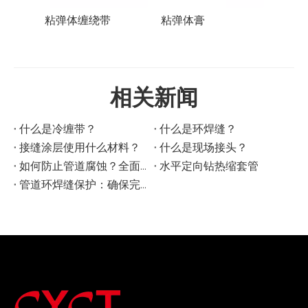
粘弹体缠绕带
粘弹体膏
铝箔
相关新闻
什么是冷缠带？
什么是环焊缝？
接缝涂层使用什么材料？
什么是现场接头？
如何防止管道腐蚀？全面指南
水平定向钻热缩套管
管道环焊缝保护：确保完整性和使用寿命